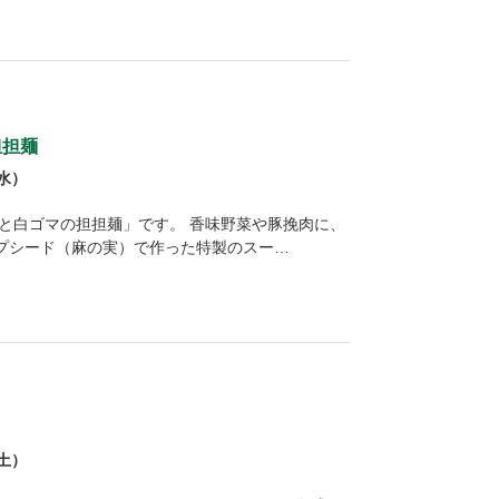
担担麺
（水）
ドと白ゴマの担担麺」です。 香味野菜や豚挽肉に、
プシード（麻の実）で作った特製のスー…
）
（土）