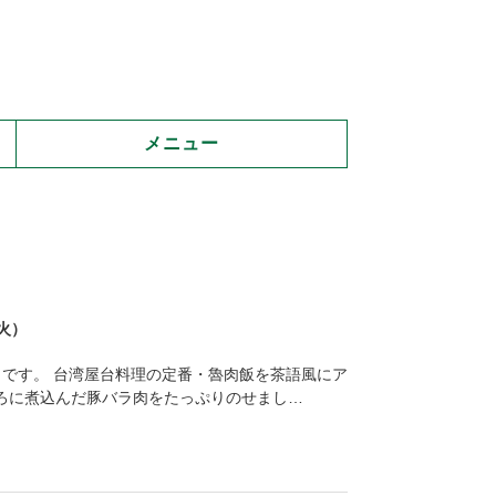
メニュー
（火）
」です。 台湾屋台料理の定番・魯肉飯を茶語風にア
ろに煮込んだ豚バラ肉をたっぷりのせまし…