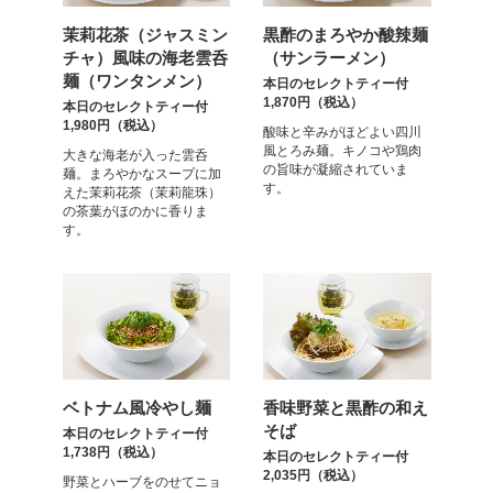
茉莉花茶（ジャスミン
黒酢のまろやか酸辣麺
チャ）風味の海老雲呑
（サンラーメン）
麺（ワンタンメン）
本日のセレクトティー付
1,870円（税込）
本日のセレクトティー付
1,980円（税込）
酸味と辛みがほどよい四川
風とろみ麺。キノコや鶏肉
大きな海老が入った雲呑
の旨味が凝縮されていま
麺。まろやかなスープに加
す。
えた茉莉花茶（茉莉龍珠）
の茶葉がほのかに香りま
す。
ベトナム風冷やし麺
香味野菜と黒酢の和え
そば
本日のセレクトティー付
1,738円（税込）
本日のセレクトティー付
2,035円（税込）
野菜とハーブをのせてニョ