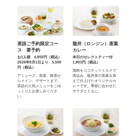
茶語ご予約限定コー
龍井（ロンジン）茶葉
ス 要予約
カレー
お1人様 4,950円（税込）
本日のセレクトティー付
2026年9月1日より 5,500
1,903円（税込）
円（税込）
鶏肉をココナッツミルクで
アミューズ、前菜、飲茶か
煮込み、龍井茶の茶葉を加
らメイン、デザートまで、
えて仕上げたオリジナルカ
茶語の人気メニューをごゆ
レーです。季節に合わせた
っくりとお楽しみくださ
サラダとともに。
い。