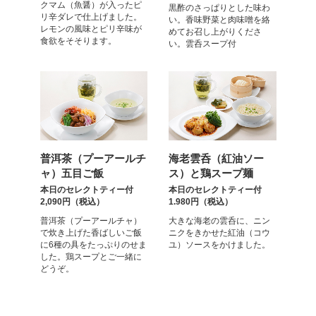
クマム（魚醤）が入ったピ
黒酢のさっぱりとした味わ
リ辛ダレで仕上げました。
い。香味野菜と肉味噌を絡
レモンの風味とピリ辛味が
めてお召し上がりくださ
食欲をそそります。
い。雲呑スープ付
普洱茶（プーアールチ
海老雲呑（紅油ソー
ャ）五目ご飯
ス）と鶏スープ麺
本日のセレクトティー付
本日のセレクトティー付
2,090円（税込）
1.980円（税込）
普洱茶（プーアールチャ）
大きな海老の雲呑に、ニン
で炊き上げた香ばしいご飯
ニクをきかせた紅油（コウ
に6種の具をたっぷりのせま
ユ）ソースをかけました。
した。鶏スープとご一緒に
どうぞ。