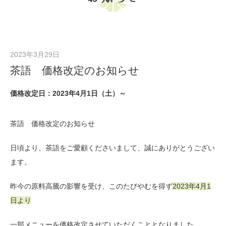
Warning
: Undefined variable $term_name in
/home/jpgreentea/chayu.net/public_html/wp-content/themes/chayu/single-
shinjyuku_news.php
on line
29
2023年3月29日
茶語 価格改定のお知らせ
価格改定日：2023年4月1日（土）～
茶語 価格改定のお知らせ
日頃より、茶語をご愛顧くださいまして、誠にありがとうござい
ます。
昨今の原料高騰の影響を受け、このたびやむを得ず
2023年4月1
日より
一部メニューを価格改定させていただくこととなりました。