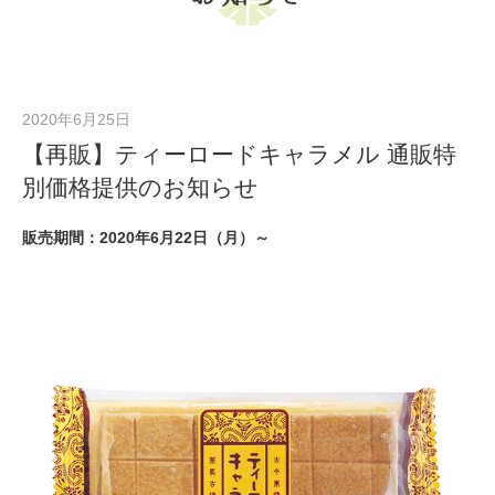
Warning
: Undefined variable $term_name in
/home/jpgreentea/chayu.net/public_html/wp-content/themes/chayu/single-
shinjyuku_news.php
on line
29
2020年6月25日
【再販】ティーロードキャラメル 通販特
別価格提供のお知らせ
販売期間：2020年6月22日（月）～