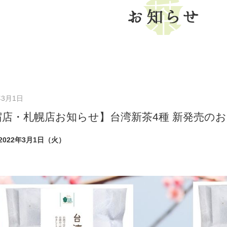
g
: Undefined variable $term_name in
/home/jpgreentea/chayu.net
t/themes/chayu/single-sapporo_news.php
on line
29
年3月1日
宿店・札幌店お知らせ】台湾新茶4種 新発売の
022年3月1日（火）