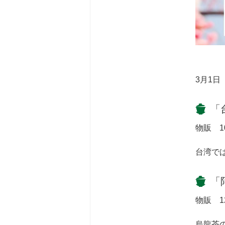
3月1
「
物販 1
台湾で
「
物販 1
烏龍茶