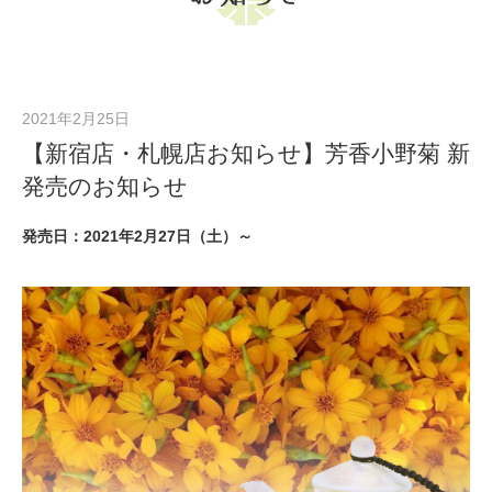
Warning
: Undefined variable $term_name in
/home/jpgreentea/chayu.net/public_html/wp-content/themes/chayu/single-
sapporo_news.php
on line
29
2021年2月25日
【新宿店・札幌店お知らせ】芳香小野菊 新
発売のお知らせ
発売日：2021年2月27日（土）～